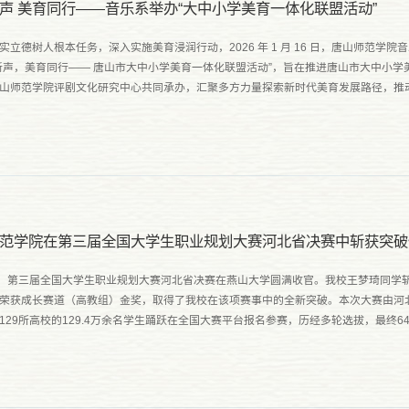
声 美育同行——音乐系举办“大中小学美育一体化联盟活动”
实立德树人根本任务，深入实施美育浸润行动，2026 年 1 月 16 日，唐山师范学
新声，美育同行—— 唐山市大中小学美育一体化联盟活动”，旨在推进唐山市大中小
山师范学院评剧文化研究中心共同承办，汇聚多方力量探索新时代美育发展路径，推
剧作为唐山地域文化的代表，承载着独特的审美价值与文化...
范学院在第三届全国大学生职业规划大赛河北省决赛中斩获突破
日，第三届全国大学生职业规划大赛河北省决赛在燕山大学圆满收官。我校王梦琦同学
荣获成长赛道（高教组）金奖，取得了我校在该项赛事中的全新突破。本次大赛由河
129所高校的129.4万余名学生踊跃在全国大赛平台报名参赛，历经多轮选拔，最终6
全省总决赛。自本届大赛启动以来，学校给予高度重视，各院系踊跃组....