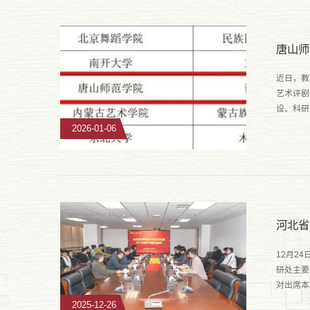
唐山师
近日，教
艺术评剧
设、科研
德智体美
2026-01-06
河北省
12月2
研处主要
对出席本
与智慧表
2025-12-26