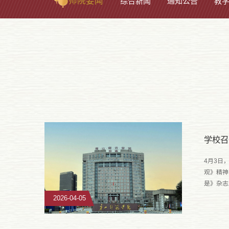
师院要闻
综合新闻
通知公告
教
学校召
4月3日
观》精神
是》杂志
题，为新
2026-04-05