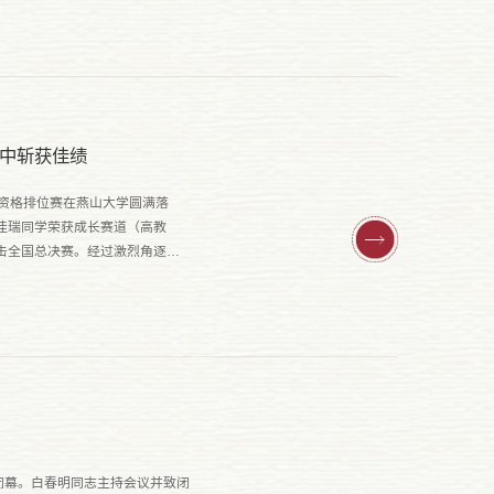
中斩获佳绩
荐资格排位赛在燕山大学圆满落
佳瑞同学荣获成长赛道（高教
击全国总决赛。经过激烈角逐，
闭幕。白春明同志主持会议并致闭