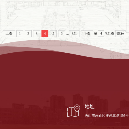
...
上页
1
2
3
4
5
6
351
下页
第
/351页
跳转
地址
唐山市高新区建设北路156号