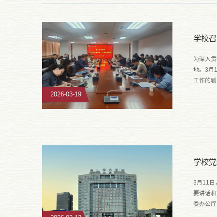
学校召
为深入贯
地。3月
工作的辅
动发展，
2026-03-19
学校党
3月11
要讲话和
委办公厅
树立和践