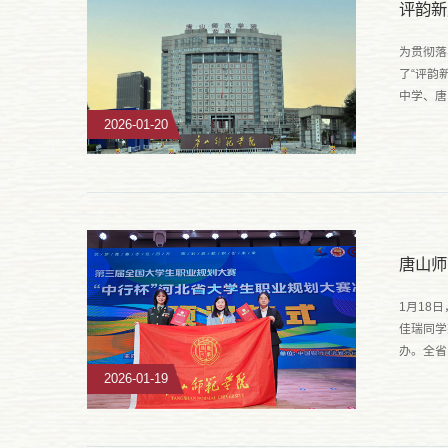
评韵新
为贯彻落
了“评韵
中学、唐
融合。评
2026-01-20
唐山师
1月18
佳瑞同学
办。全省
出，晋级
2026-01-19