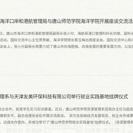
海洋口岸和港航管理局与唐山师范学院海洋学院开展座谈交流活
7日，唐山市海洋口岸和港航管理局副局长张小付、海航局港口管理科科长刘斌、副科
活动。国际交流中心主任贾秀敏、海洋学院院长蔡玉梅出席座谈会。国际交流中心和
谈会上，张小付副局长简要介绍了唐山市向海图强、向海发展的重要发展方向，以及
表示唐山师范学院海洋学院能够为地方海洋经济发展提供有效助....
理系与天津友美环保科技有限公司举行就业实践基地挂牌仪式
企合作，拓宽学生实习实训渠道，近日，唐山师范学院资源管理系招就办主任马超走
理郭东平、副总经理张会松开展交流座谈。 双方在低碳经济发展现状、校企合作成
，达成合作意向，并成功举行了“唐山师范学院就业实践基地”挂牌仪式。（资源管理