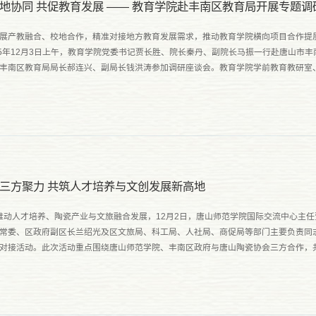
地协同 共促教育发展 —— 教育学院赴丰南区教育局开展专题调
展产教融合、校地合作，精准对接地方教育发展需求，推动教育学院横向项目合作提
25年12月3日上午，教育学院党委书记贾长胜、院长秦丹、副院长马振一行赴唐山市
丰南区教育局局长郝连兴、副局长钱洪涛参加调研座谈会。教育学院学前教育教研室
理健康教研室等负责人参加调研。座谈会上，教育学院贾长胜书记对丰...
三方聚力 共筑人才培养与文创发展新高地
动人才培养、陶瓷产业与文旅融合发展，12月2日，唐山师范学院国际交流中心主
常委、区政府副区长兰绍光及区文旅局、科工局、人社局、商促局等部门主要负责同
对接活动。此次活动重点围绕唐山师范学院、丰南区政府与唐山陶瓷协会三方合作，
文创产品等事宜进行了深入洽谈，旨在实现资源互补、协同创新。...