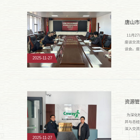
唐山市
11月2
座谈交流
谈会。座
地位。他
2025-11-27
资源管
为深化校
并与总经
深入交流
2025-11-27