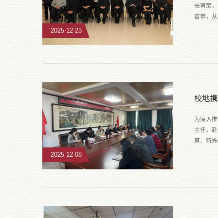
长曹荣，
苗苹，从
的重要意
2025-12-23
校地携
为深入推
主任，赴
育、特殊
会上，贾
2025-12-08