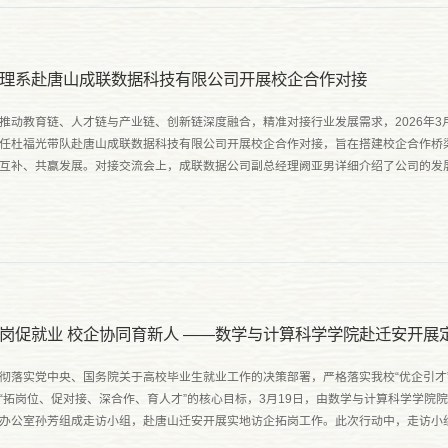
理系赴唐山成联数据科技有限公司开展校企合作对接
推动教育链、人才链与产业链、创新链深度融合，精准对接行业发展需求，2026年3
任杜福光带队赴唐山成联数据科技有限公司开展校企合作对接，旨在搭建校企合作桥
互补、共赢发展。对接交流会上，成联数据公司副总经理阙亚男详细介绍了公司的发
求导向，重点阐述了公司在大数据采集与分析、产业互联网平台搭建、...
岗促就业 校企协同育新人 ——数学与计算科学学院赴迁安开展
彻落实党中央、国务院关于高校毕业生就业工作的决策部署，严格落实我校“优企引才
“拓岗位、促对接、深合作、育人才”的核心目标，3月19日，由数学与计算科学学院
办公室孙芳组成走访小组，赴唐山迁安开展实地访企拓岗工作。此次行动中，走访小
司、唐山弘毅教育集团开展深度校企交流，精准对接企业用...