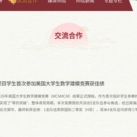
交流合作
研
媒体师院
师院新闻
专题专栏
交流合作
C项目学生首次参加美国大学生数学建模竞赛获佳绩
026年美国大学生数学建模竞赛（MCM/ICM）结果正式揭晓。作为首次组织学生参赛
实现了“零的突破”，整体表现亮眼。本次竞赛我校共派出5支队伍参与角逐，经过高
论文撰写，最终斩获佳绩：1支队伍荣获国际二等奖（H奖），其余4支队伍均获得三等奖（S奖）。 
老师 奖项级别1刘嘉辉（2023级物理学）、牛佳晔（2022级Isec电....