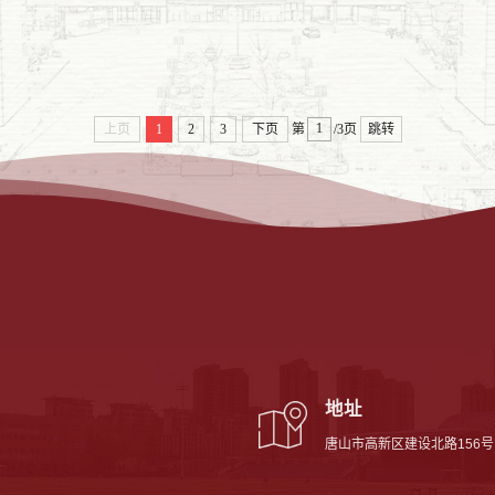
上页
1
2
3
下页
第
/3页
跳转
地址
唐山市高新区建设北路156号