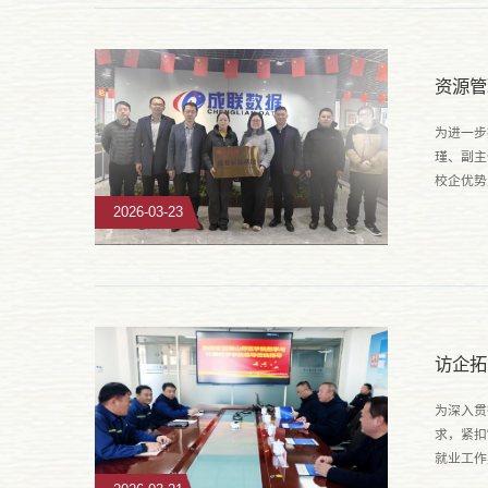
资源管
为进一步
瑾、副主
校企优势
及人才需
2026-03-23
访企拓
为深入贯
求，紧扣
就业工作
术有限公