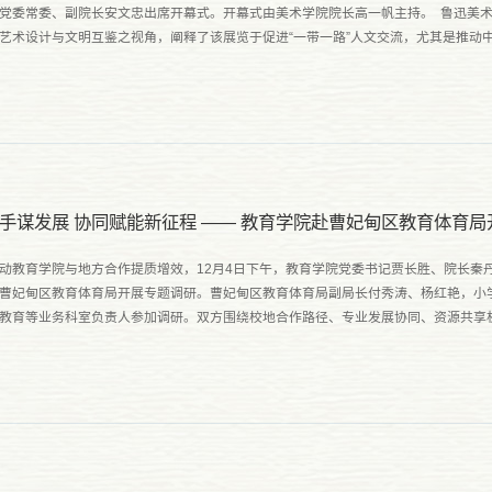
党委常委、副院长安文忠出席开幕式。开幕式由美术学院院长高一帆主持。 鲁迅美
艺术设计与文明互鉴之视角，阐释了该展览于促进“一带一路”人文交流，尤其是推动
义。她表明，数字艺术已然成为跨文化沟通的新型语言....
手谋发展 协同赋能新征程 —— 教育学院赴曹妃甸区教育体育
动教育学院与地方合作提质增效，12月4日下午，教育学院党委书记贾长胜、院长秦
曹妃甸区教育体育局开展专题调研。曹妃甸区教育体育局副局长付秀涛、杨红艳，小
教育等业务科室负责人参加调研。双方围绕校地合作路径、专业发展协同、资源共享
长胜书记首先阐明了此次专项调研的核心目的与意义。他指出，曹...