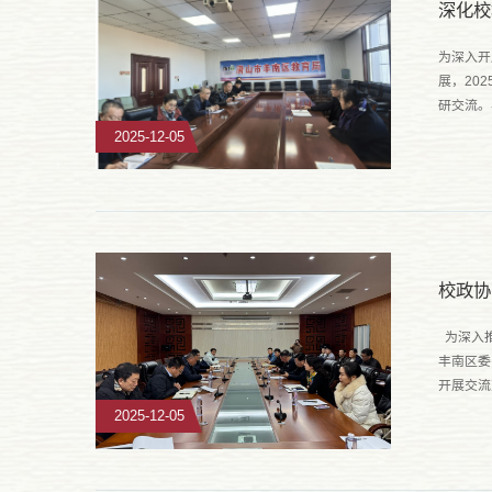
深化校
为深入开
展，20
研交流。
研室、心
2025-12-05
校政协
为深入推
丰南区委
开展交流
联合开发
2025-12-05