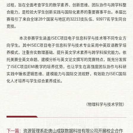
过程，旨在全面
考查学生的
数学素养、创新思维、团队协作与跨学科整
合能力
，
是检验大学生创新实践与国际化素养的重要赛事平台。本届比
赛吸引了来自全球
28个国家与地区的32213支队伍、93977名学生同台
竞技。
本次参赛
学生
涵盖
ISEC
项目
电子
信息科学与技术
等不同专业方
向
学生
。其中
ISEC
项目
电子
信息科学与技术
专业采用
中英
双语教学培
养模式，注重夯实数理基础、提升英文学术素养与跨学科探究能力。依
托美赛全英文命题、建模分析与英文论文撰写的竞赛特点，既充分发挥
了
ISEC
项目
EMI
教学的培养优势，也让学生在高强度团队协作与科研
实践中锤炼逻辑思维、建模能力与国际交流视野，有效助力
ISEC国际
化人才培养与学生综合素养成长。
（物理科学与技术学院）
下一篇：
资源管理系赴唐山成联数据科技有限公司开展校企合作