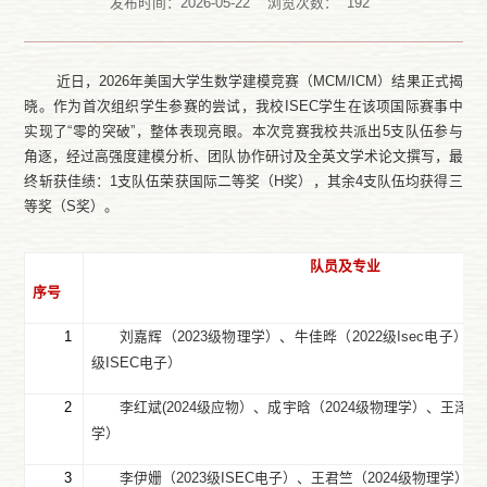
发布时间：2026-05-22
浏览次数：
192
近日，2026年美国大学生数学建模竞赛（MCM/ICM）结果正式揭
晓。作为首次组织学生参赛的尝试，我校ISEC学生在该项国际赛事中
实现了“零的突破”，整体表现亮眼。本次竞赛我校共派出5支队伍参与
角逐，经过高强度建模分析、团队协作研讨及全英文学术论文撰写，最
终斩获佳绩：1支队伍荣获国际二等奖（H奖），其余4支队伍均获得三
等奖（S奖）。
队员及专业
序号
1
刘嘉辉（
2023
级物理学）、牛佳晔（
2022
级
Isec
电子）、
级
ISEC
电子）
2
李红斌
(
2024
级应物）、成宇晗（
2024
级物理学）、王泽涵
学）
3
李伊姗（
2023
级
ISEC
电子）、王君竺（
2024
级物理学）、