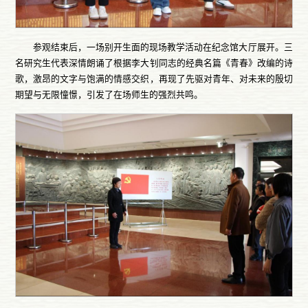
参观结束后，一场别开生面的现场教学活动在纪念馆大厅展开。三
名研究生代表深情朗诵了根据李大钊同志的经典名篇《青春》改编的诗
歌，激昂的文字与饱满的情感交织，再现了先驱对青年、对未来的殷切
期望与无限憧憬，引发了在场师生的强烈共鸣。