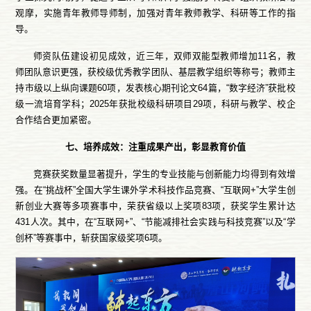
观摩，实施青年教师导师制，加强对青年教师教学、科研等工作的指
导。
师资队伍建设初见成效，近三年，双师双能型教师增加11名，教
师团队意识更强，获校级优秀教学团队、基层教学组织等称号；教师主
持市级以上纵向课题60项，发表核心期刊论文64篇，“数字经济”获批校
级一流培育学科；2025年获批校级科研项目29项，科研与教学、校企
合作结合更加紧密。
七、培养成效：注重成果产出，彰显教育价值
竞赛获奖数量显著提升，学生的专业技能与创新能力均得到有效增
强。在“挑战杯”全国大学生课外学术科技作品竞赛、“互联网+”大学生创
新创业大赛等多项赛事中，荣获省级以上奖项83项，获奖学生累计达
431人次。其中，在“互联网+”、“节能减排社会实践与科技竞赛”以及“学
创杯”等赛事中，斩获国家级奖项6项。