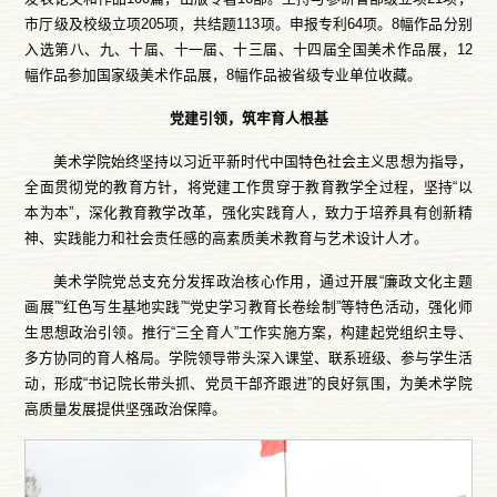
市厅级及校级立项205项，共结题113项。申报专利64项。8幅作品分别
入选第八、九、十届、十一届、十三届、十四届全国美术作品展，12
幅作品参加国家级美术作品展，8幅作品被省级专业单位收藏。
党建引领，筑牢育人根基
美术学院始终坚持以习近平新时代中国特色社会主义思想为指导，
全面贯彻党的教育方针，将党建工作贯穿于教育教学全过程，坚持“以
本为本”，深化教育教学改革，强化实践育人，致力于培养具有创新精
神、实践能力和社会责任感的高素质美术教育与艺术设计人才。
美术学院党总支充分发挥政治核心作用，通过开展“廉政文化主题
画展”“红色写生基地实践”“党史学习教育长卷绘制”等特色活动，强化师
生思想政治引领。推行“三全育人”工作实施方案，构建起党组织主导、
多方协同的育人格局。学院领导带头深入课堂、联系班级、参与学生活
动，形成“书记院长带头抓、党员干部齐跟进”的良好氛围，为美术学院
高质量发展提供坚强政治保障。