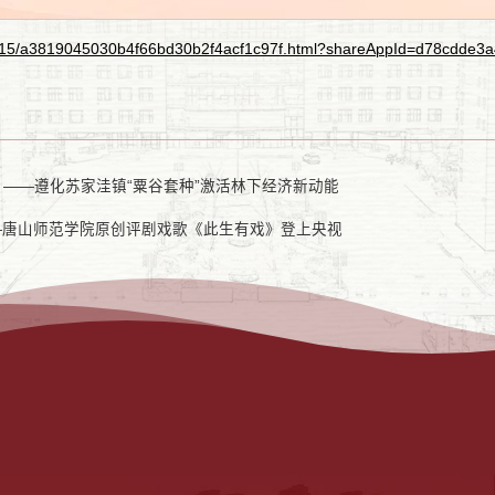
/10/15/a3819045030b4f66bd30b2f4acf1c97f.html?shareAppId=d78cd
——遵化苏家洼镇“粟谷套种”激活林下经济新动能
——唐山师范学院原创评剧戏歌《此生有戏》登上央视