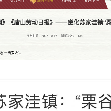
媒体师院
研
交流合作
师院新闻
专题专栏
网》《唐山劳动日报》——遵化苏家洼镇“粟
134
发布时间：2025-10-16
浏览次数：
地“一亩双收”。