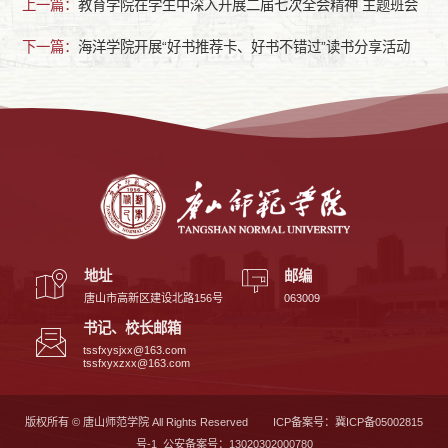
上一篇：
教育学院在学生中深入开展二届七次全会精神 主题班会
下一篇：
海洋学院开展“好书推荐卡、好书不错过”读书分享活动
地址
邮编
唐山市高新区建设北路156号
063009
书记、校长邮箱
tssfxysjxx@163.com
tssfxyxzxx@163.com
版权所有 © 唐山师范学院 All Rights Reserved
ICP备案号：冀ICP备05002815
号-1 公安备案号：13020302000780