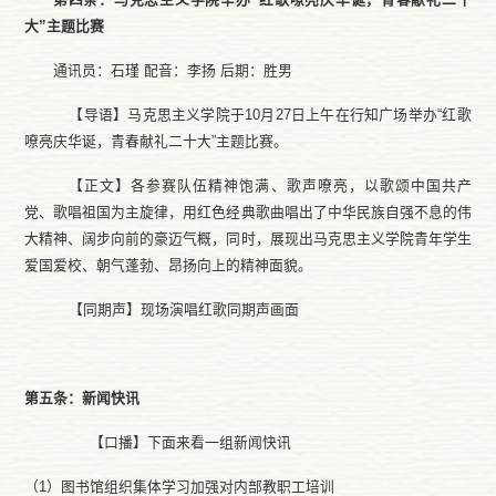
大”主题比赛
通讯员：石瑾
配音：
李扬
后期：胜男
【导语】马克思主义学院于
10月27日上午在行知广场举办“红歌
嘹亮庆华诞，青春献礼二十大”主题比赛。
【正文】各参赛队伍精神饱满、歌声嘹亮，以歌颂中国共产
党、歌唱祖国为主旋律，用红色经典歌曲唱出了中华民族自强不息的伟
大精神、阔步向前的豪迈气概，同时，展现出马克思主义学院青年学生
爱国爱校、朝气蓬勃、昂扬向上的精神面貌。
【同期声】现场演唱红歌同期声画面
第五条：新闻快讯
【口播】下面来看一组新闻快讯
（
1）图书馆组织集体学习加强对内部教职工培训