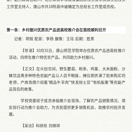
工作室主持人，唐山市共18所高中被确定为总校长工作室成员校。
第一条：乡村振兴优质农产品进高校推介会在我校顺利召开
记者：玥铭
配音：
李扬
摄像：王珏
后期：胜男
【导语】
10月31日，唐山师范学院举办优质农产品进高校推介
活动，向师生推介特优农产品，共同助力乡村振兴。
【正文】在众创空间，野生蘑菇、粉条、鸡蛋、大米面粉、沙
棘饮品等多种特色农副产品让人目不暇接，摊位旁挤满了前来购买的
老师，产商热情介绍着
“精品牛羊肉”“快发财土豆”“有机板栗”等农副产
品背后的故事。
学校党委班子成员亲临推介会现场，了解农产品销售情况，用
实际行动为推介会助力，为农民提供更多销售机会，助推农村经济发
展。
【采访】科研处
刘继祥