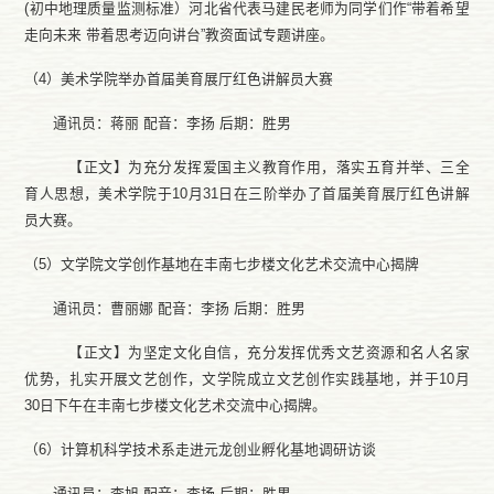
(初中地理质量监测标准）河北省代表马建民老师为同学们作“带着希望
走向未来 带着思考迈向讲台”教资面试专题讲座。
（
4）美术学院举办首届美育展厅红色讲解员大赛
通讯员：蒋丽
配音：
李扬
后期：胜男
【正文】为充分发挥爱国主义教育作用，落实五育并举、三全
育人思想，美术学院于
10月31日在三阶举办了首届美育展厅红色讲解
员大赛。
（
5）文学院文学创作基地在丰南七步楼文化艺术交流中心揭牌
通讯员：曹丽娜
配音：
李扬
后期：胜男
【正文】为坚定文化自信，充分发挥优秀文艺资源和名人名家
优势，扎实开展文艺创作，文学院成立文艺创作实践基地，并于
10月
30日下午在丰南七步楼文化艺术交流中心揭牌。
（
6）计算机科学技术系走进元龙创业孵化基地调研访谈
通讯员：李旭
配音：
李扬
后期：胜男