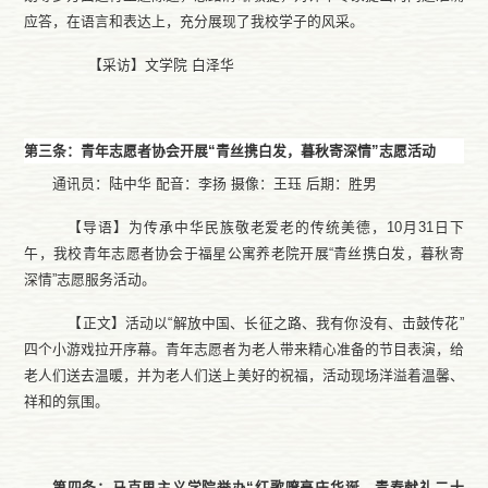
应答，在语言和表达上，充分展现了我校学子的风采。
【采访】文学院
白泽华
第三条：青年志愿者协会开展
“青丝携白发，暮秋寄深情”志愿活动
通讯员：陆中华
配音：
李扬
摄像：王珏
后期：胜男
【
导语
】为传承中华民族敬老爱老的传统美德，
10月31日下
午，
我校
青年志愿者协会于福星公寓养老院开展
“青丝携白发，暮秋寄
深情”
志愿服务
活动。
【正文】活动以
“解放中国、长征之路、我有你没有、击鼓传花”
四个小游戏拉开序幕。青年志愿者为老人带来精心准备的节目表演，给
老人们送去温暖，并为老人们送上美好的祝福，活动现场洋溢着温馨、
祥和的氛围。
第四条：马克思主义学院举办
“红歌嘹亮庆华诞，青春献礼二十