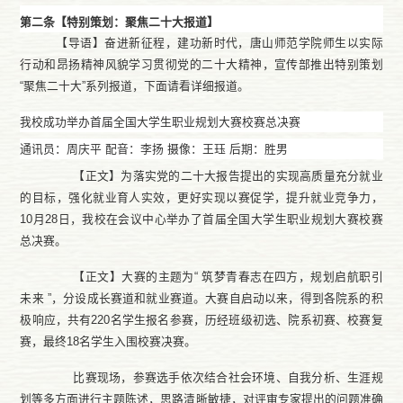
第二条【特别策划：聚焦二十大报道】
【导语】奋进新征程，建功新时代，
唐山师范学院
师生以实际
行动和昂扬精神风貌学习贯彻党的二十大精神，宣传部推出特别策划
“聚焦二十大”系列报道，下面请看详细报道。
我校成功举办首届全国大学生职业规划大赛校赛总决赛
通讯员：周庆平
配音：李扬
摄像：王珏
后期：胜男
【正文】为落实党的二十大报告提出的实现高质量充分就业
的目标，强化就业育人实效，更好实现以赛促学，提升就业竞争力，
10月28日，我校在会议中心举办了首届全国大学生职业规划大赛校赛
总决赛。
【正文】大赛的主题为
“ 筑梦青春志在四方，规划启航职引
未来 ”，分设成长赛道和就业赛道。大赛自启动以来，得到各院系的积
极响应，共有220名学生报名参赛，历经班级初选、院系初赛、校赛复
赛，最终18名学生入围校赛决赛。
比赛现场，参赛选手依次结合社会环境、自我分析、生涯规
划等多方面进行主题陈述，思路清晰敏捷，对评审专家提出的问题准确