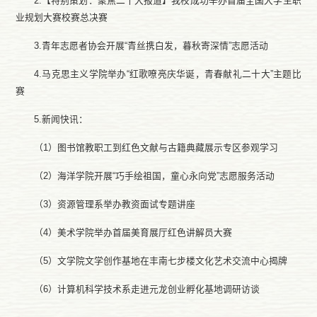
2.【特别策划：聚焦二十大报道】我校成功举办首届全国大学生职
业规划大赛校赛总决赛
3.青年志愿者协会开展“青丝携白发，暮秋寄深情”志愿活动
4.马克思主义学院举办“红歌嘹亮庆华诞，青春献礼二十大”主题比
赛
5.新闻快讯：
（
1）图书馆教职工到红色文献与古籍典藏展示专区参观学习
（
2）
海洋学院开展
“巧手绘祖国，童心永向党”志愿服务活动
（
3）资源管理系
举办教资面试专题讲座
（
4）
美术学院举办首届美育展厅红色讲解员大赛
（
5）
文学院文学创作基地在丰南七步楼文化艺术交流中心揭牌
（
6）计算机科学技术系走进元龙创业孵化基地调研访谈