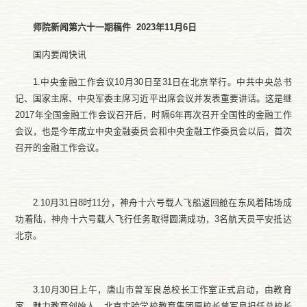
师院新闻第
六十一
期稿件
202
3
年
11
月
6
日
国内要闻快讯
1.中央金融工作会议10月30日至31日在北京举行。中共中央总书
记、国家主席、中央军委主席习近平出席会议并发表重要讲话。这是继
2017年全国金融工作会议召开后，时隔6年再次召开全国性的金融工作
会议，也是今年成立中央金融委员会和中央金融工作委员会以后，首次
召开的金融工作会议。
2.10月31日8时11分，神舟十六号载人飞船返回舱在东风着陆场成
功着陆，神舟十六号载人飞行任务取得圆满成功，3名航天员平安抵达
北京。
3.10月30日上午，唐山市曾军良总校长工作室正式启动，由教育
家、魅力教育创始人、北京实验学校教育集团原校长曾军良担任总校长