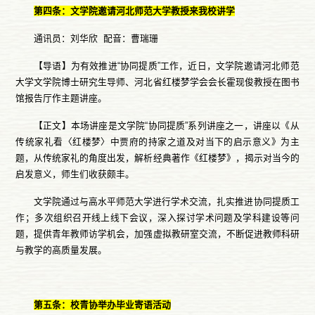
第四条：文学院邀请河北师范大学教授来我校讲学
通讯员：刘华欣 配音：曹瑞珊
【导语】为有效推进“协同提质”工作，近日，文学院邀请河北师范
大学文学院博士研究生导师、河北省红楼梦学会会长霍现俊教授在图书
馆报告厅作主题讲座。
【正文】本场讲座是文学院“协同提质”系列讲座之一，讲座以《从
传统家礼看〈红楼梦〉中贾府的持家之道及对当下的启示意义》为主
题，从传统家礼的角度出发，解析经典著作《红楼梦》，揭示对当今的
启发意义，师生们收获颇丰。
文学院通过与高水平师范大学进行学术交流，扎实推进协同提质工
作；多次组织召开线上线下会议，深入探讨学术问题及学科建设等问
题，提供青年教师访学机会，加强虚拟教研室交流，不断促进教师科研
与教学的高质量发展。
第五条：校青协举办毕业寄语活动