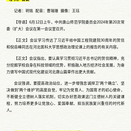
记者：玥铭 配音：曹瑞珊 摄像：王珏
【导语】6月12日上午，中共唐山师范学院委员会2024年第20次常
委（扩大）会议在第一会议室召开。
【正文】会议学习传达了习近平给中国工程院建院30周年的贺信
和倪岳峰同志在河北医科大学思想政治理论课上的报告的有关内容。
【正文】会议指出，要认真学习贯彻习近平总书记的贺信精神，充
分挖掘学校自身在科技领域的优势，积极融入地方经济社会发展，为奋
力谱写中国式现代化建设河北唐山篇章作出更大贡献。
会议强调，要提高政治站位，进一步增强忠诚捍卫“两个确立”、坚
决做到“两个维护”的高度自觉，牢记为党育人、为国育才的初心使命，
不断健全立德树人落实机制，切实办好思政课这门立德树人的关键课
程，努力培养更多让党放心、爱国奉献、担当民族复兴重任的时代新
人。