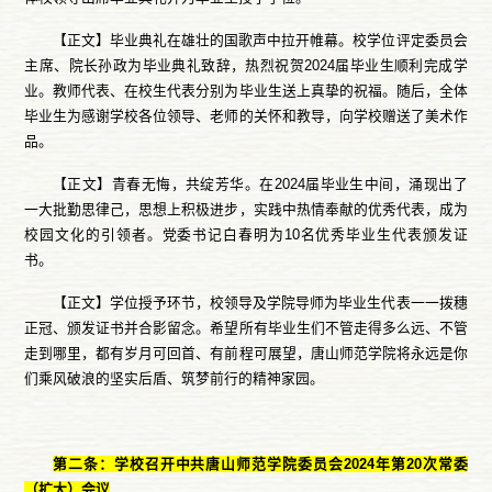
【正文】毕业典礼在雄壮的国歌声中拉开帷幕。校学位评定委员会
主席、院长孙政为毕业典礼致辞，热烈祝贺2024届毕业生顺利完成学
业。教师代表、在校生代表分别为毕业生送上真挚的祝福。随后，全体
毕业生为感谢学校各位领导、老师的关怀和教导，向学校赠送了美术作
品。
【正文】青春无悔，共绽芳华。在2024届毕业生中间，涌现出了
一大批勤思律己，思想上积极进步，实践中热情奉献的优秀代表，成为
校园文化的引领者。党委书记白春明为10名优秀毕业生代表颁发证
书。
【正文】学位授予环节，校领导及学院导师为毕业生代表一一拨穗
正冠、颁发证书并合影留念。希望所有毕业生们不管走得多么远、不管
走到哪里，都有岁月可回首、有前程可展望，唐山师范学院将永远是你
们乘风破浪的坚实后盾、筑梦前行的精神家园。
第二条：学校召开中共唐山师范学院委员会2024年第20次常委
（扩大）会议