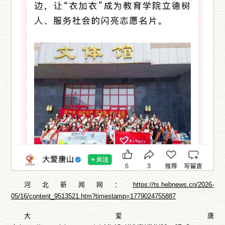
河北新闻网：
https://ts.hebnews.cn/2026-
05/16/content_9513521.htm?timestamp=1779024755887
大爱唐