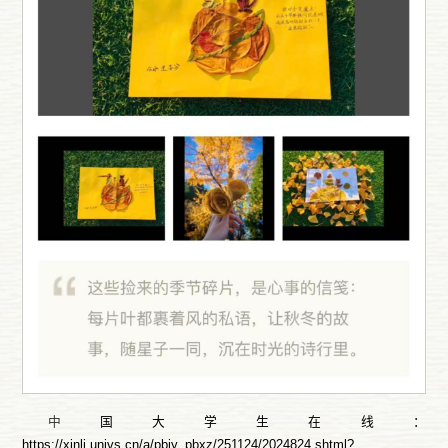
中
国大学生在线：
https://xinli.univs.cn/a/pbjy_pbxz/251124/2024824.shtml?