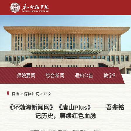
师院要闻
综合新闻
通知公告
教学科研
首页
>
媒体师院
> 正文
《环渤海新闻网》《唐山Plus》——吾辈铭
记历史，赓续红色血脉