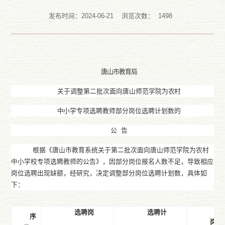
发布时间：2024-06-21
浏览次数：
1498
唐山市教育局
关于
调整第二批次面向唐山师范学院为
农村
中
小学
专项选聘
教师
部分岗位选聘计划数的
公
告
根据《唐山市教育系统关于第二批次面向唐山师范学院为农村
中小学校专项选聘教师的公告》，因部分岗位报名人数不足，导致相应
岗位选聘出现缺额，
经研究，决定
调整部分岗位选聘计划数
，具体如
下：
选聘岗
选聘计
序
岗位