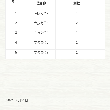
号
位名称
划数
1
专技岗位
2
1
核
2
专技岗位
3
2
核
3
专技岗位
4
1
核
4
专技岗位
5
1
核
5
专技岗位
7
1
核
202
4
年
6
月
21
日