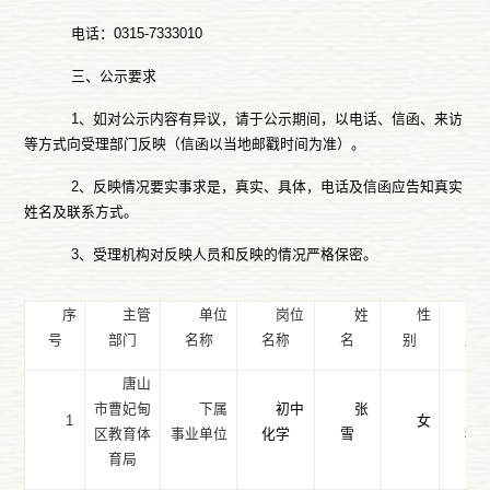
电话：0315-7333010
三、公示要求
1、如对公示内容有异议，请于公示期间，以电话、信函、来访
等方式向受理部门反映（信函以当地邮戳时间为准）。
2、反映情况要实事求是，真实、具体，电话及信函应告知真实
姓名及联系方式。
3、受理机构对反映人员和反映的情况严格保密。
序
主管
单位
岗位
姓
性
号
部门
名称
名称
名
别
历
唐山
市曹妃甸
下属
初中
张
1
女
区教育体
事业单位
化学
雪
科
育局