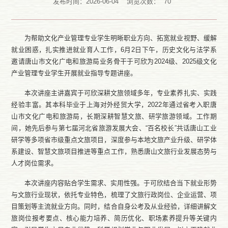
发布时间：2026-06-04
浏览次数：
70
为帮助文化产业管理专业学生明晰职业方向、拓宽就业视野、缓解
就业困惑，扎实推进就业育人工作，6月2日下午，历史文化与法学系
邀请唐山市文化广电和旅游局业务骨干于可欣为2024级、2025级文化
产业管理专业学生开展就业指导专题讲座。
本次讲座主讲嘉宾于可欣深耕文旅领域多年，专业素养扎实、实践
经验丰富。其本科毕业于上海对外经贸大学，2022年通过省考入职唐
山市文化广电和旅游局，长期深耕智慧文旅、研学旅游领域。工作期
间，她先后参与第七届河北省旅游发展大会、“百名校长”共话唐山工业
研学等多项省市级重点文旅项目，深度参与本地文旅产业升级、研学体
系建设、智慧文旅项目推进等重点工作，熟悉唐山文旅行业发展态势与
人才岗位需求。
本次讲座内容贴合学生需求、实用性强。于可欣结合当下就业形势
与文旅行业现状，依托专业特色，梳理了文旅行政岗位、企业运营、项
目策划等主流就业方向。同时，结合自身公考及从业经验，详细讲解文
旅岗位报考要点、核心能力培养、简历优化、职场素养提升等关键内