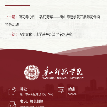
上一篇：
莳花养心性 书香润芳华——唐山师范学院开展养花伴读
特色活动
下一篇：
历史文化与法学系举办法学专题讲座
地址
邮编
唐山市高新区建设北路156号
063009
书记、校长邮箱
tssfxysjxx@163.com