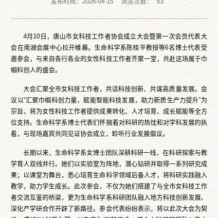
发布时间：2026-04-15
浏览次数：
53
4月10日，唐山市女科技工作者协会成立大会暨第一次会员代表大
会在南湖会展中心拉开帷幕。生命科学系陈桂平教授等6名博士代表受
邀参会，与来自各行各业的女性科技工作者齐聚一堂，共赴这场属于巾
帼科创人的盛会。
大会汇聚全市女科技工作者，共话科技创新、共谋高质量发展。会
议以“汇聚巾帼科创力量，赋能智能科技发展，助力新质生产力提升”为
宗旨，将为女性科技工作者提供成果转化、人才培育、成长赋能等全方
位支持。生命科学系博士代表们怀揣着对科研的热忱和对学科发展的执
着，与现场嘉宾共同见证协会成立，聆听行业发展倡议。
长期以来，生命科学系女博士团队深耕科研一线，在科研探索与教
学育人双线并行。她们以实验室为阵地，潜心钻研并取得一系列研究成
果；以课堂为舞台，悉心培育生命科学领域后备人才，将科研实践融入
教学，助力学生成长。此次参会，不仅为她们搭建了与全市女科技工作
者交流互鉴的桥梁，更为生命科学系科研团队融入地方科技创新发展、
深化产学研合作开辟了新路径。参会代表纷纷表示，将以此次大会为契