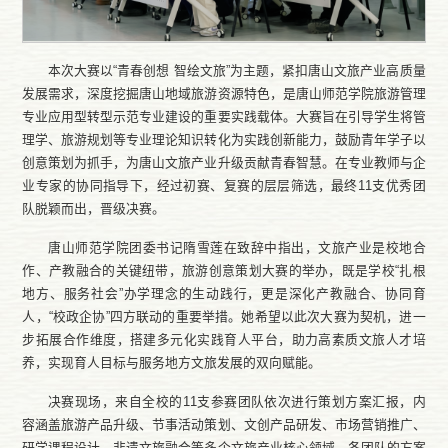
本次大赛以“青春创想 智绘文旅”为主题，紧扣唐山文旅产业高质量
发展需求，深度挖掘唐山地域旅游资源特色，是唐山师范学院旅游管理
专业应用型转型示范专业建设的重要实践载体。大赛旨在引导学生将管
理学、旅游规划等专业理论知识转化为实践创新能力，鼓励青年学子以
创意策划为抓手，为唐山文旅产业升级贡献青春智慧。在专业教师与企
业专家的协同指导下，经过初赛、复赛的层层筛选，最终11支优秀团
队脱颖而出，晋级决赛。
唐山师范学院团委书记隋雪莲在致辞中指出，文旅产业是校地合
作、产教融合的关键纽带，旅游创意策划大赛的举办，既是学校“扎根
地方、服务社会”办学理念的生动践行，更是深化产教融合、协同育
人，“校政企协”四方联动的重要举措。她希望以此次大赛为契机，进一
步拓展合作维度，搭建多元化实践育人平台，助力高素质文旅人才培
养，实现育人目标与服务地方文旅发展的双向赋能。
决赛现场，来自全校的11支参赛团队依次进行策划方案汇报，内
容涵盖旅游产品升级、节事活动策划、文创产品研发、市场营销推广、
研学课程设计、非遗文旅融合等多个文旅产业核心领域。各团队的方案