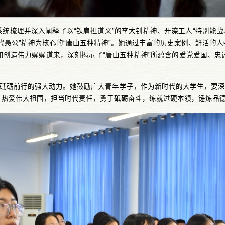
统梳理并深入阐释了以“铁肩担道义”的李大钊精神、开滦工人“特别能战
当代愚公”精神为核心的“唐山五种精神”。她通过丰富的历史案例、鲜活
和创造伟力娓娓道来，深刻揭示了“唐山五种精神”所蕴含的爱党爱国、忠
人砥砺前行的强大动力。她鼓励广大青年学子，作为新时代的大学生，要深
，热爱伟大祖国，担当时代责任，勇于砥砺奋斗，练就过硬本领，锤炼品