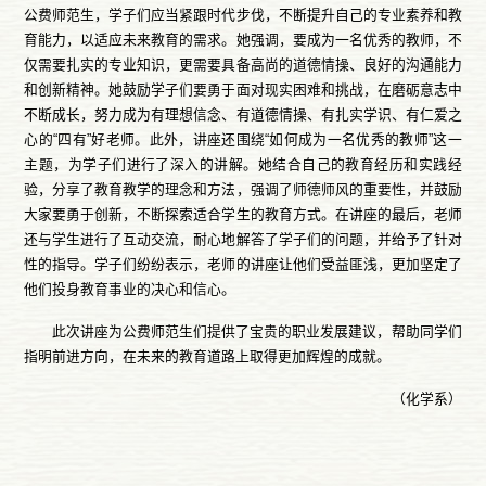
公费师范生，学子们应当紧跟时代步伐，不断提升自己的专业素养和教
育能力，以适应未来教育的需求。她强调，要成为一名优秀的教师，不
仅需要扎实的专业知识，更需要具备高尚的道德情操、良好的沟通能力
和创新精神。她鼓励学子们要勇于面对现实困难和挑战，在磨砺意志中
不断成长，努力成为有理想信念、有道德情操、有扎实学识、有仁爱之
心的“四有”好老师。此外，讲座还围绕“如何成为一名优秀的教师”这一
主题，为学子们进行了深入的讲解。她结合自己的教育经历和实践经
验，分享了教育教学的理念和方法，强调了师德师风的重要性，并鼓励
大家要勇于创新，不断探索适合学生的教育方式。在讲座的最后，老师
还与学生进行了互动交流，耐心地解答了学子们的问题，并给予了针对
性的指导。学子们纷纷表示，老师的讲座让他们受益匪浅，更加坚定了
他们投身教育事业的决心和信心。
此次讲座为公费师范生们提供了宝贵的职业发展建议，帮助同学们
指明前进方向，在未来的教育道路上取得更加辉煌的成就。
（化学系）