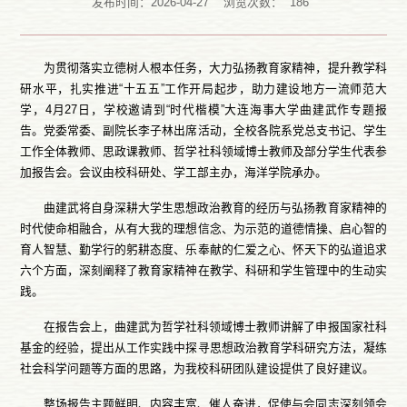
发布时间：2026-04-27
浏览次数：
186
为贯彻落实立德树人根本任务，大力弘扬教育家精神，提升教学科
研水平，扎实推进“十五五”工作开局起步，助力建设地方一流师范大
学，4月27日，学校邀请到“时代楷模”大连海事大学曲建武作专题报
告。党委常委、副院长李子林出席活动，全校各院系党总支书记、学生
工作全体教师、思政课教师、哲学社科领域博士教师及部分学生代表参
加报告会。会议由校科研处、学工部主办，海洋学院承办。
曲建武将自身深耕大学生思想政治教育的经历与弘扬教育家精神的
时代使命相融合，从有大我的理想信念、为示范的道德情操、启心智的
育人智慧、勤学行的躬耕态度、乐奉献的仁爱之心、怀天下的弘道追求
六个方面，深刻阐释了教育家精神在教学、科研和学生管理中的生动实
践。
在报告会上，曲建武为哲学社科领域博士教师讲解了申报国家社科
基金的经验，提出从工作实践中探寻思想政治教育学科研究方法，凝练
社会科学问题等方面的思路，为我校科研团队建设提供了良好建议。
整场报告主题鲜明、内容丰富、催人奋进，促使与会同志深刻领会