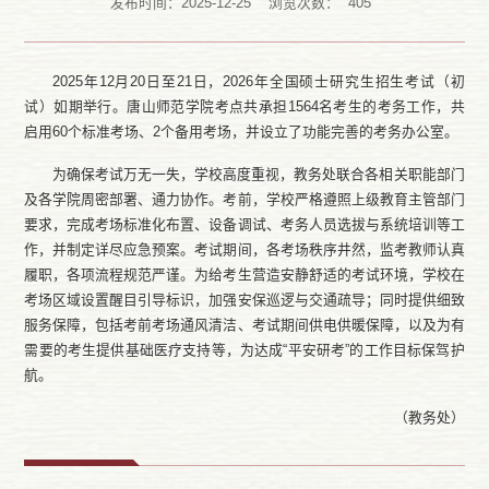
发布时间：2025-12-25
浏览次数：
405
2025年12月20日至21日，2026年全国硕士研究生招生考试（初
试）如期举行。唐山师范学院考点共承担1564名考生的考务工作，共
启用60个标准考场、2个备用考场，并设立了功能完善的考务办公室。
为确保考试万无一失，学校高度重视，教务处联合各相关职能部门
及各学院周密部署、通力协作。考前，学校严格遵照上级教育主管部门
要求，完成考场标准化布置、设备调试、考务人员选拔与系统培训等工
作，并制定详尽应急预案。考试期间，各考场秩序井然，监考教师认真
履职，各项流程规范严谨。为给考生营造安静舒适的考试环境，学校在
考场区域设置醒目引导标识，加强安保巡逻与交通疏导；同时提供细致
服务保障，包括考前考场通风清洁、考试期间供电供暖保障，以及为有
需要的考生提供基础医疗支持等，为达成“平安研考”的工作目标保驾护
航。
（教务处）