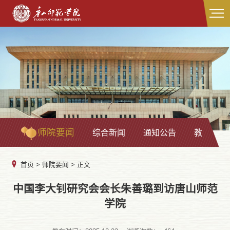
师院要闻
综合新闻
通知公告
教学科研
首页
>
师院要闻
> 正文
中国李大钊研究会会长朱善璐到访唐山师范
学院