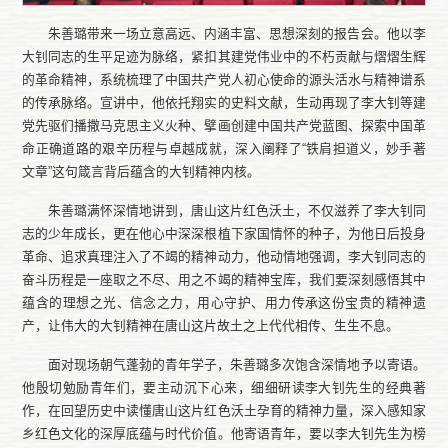
朱善璐带来一场立意高远、内涵丰富、思想深刻的报告会。他以李
大钊同志的生平足迹为脉络，紧扣其建党伟业中的不朽贡献与熠熠生辉
的革命精神，系统梳理了中国共产党人初心使命的源头活水与精神谱系
的传承脉络。宣讲中，他依托翔实的史料文献，生动再现了李大钊等建
党先驱们播撒马克思主义火种、擘画创建中国共产党蓝图、探索中国革
命正确道路的艰辛历程与卓越成就，深入阐释了“铁肩担道义，妙手著
文章”这句箴言背后蕴含的大钊精神内核。
朱善璐满怀深情地讲到，唐山这片红色沃土，不仅滋养了李大钊同
志的少年成长，更在他心中深深根植下家国情怀的种子，为他日后投身
革命、追求真理注入了不竭的精神动力，他动情地强调，李大钊同志的
奋斗历程是一座取之不尽、用之不竭的精神宝库，我们要深刻感悟其中
蕴含的理想之光、信念之力，用心守护、用力传承这份宝贵的精神遗
产，让伟大的大钊精神在唐山这片故土之上代代相传、生生不息。
面对现场朝气蓬勃的青年学子，朱善璐多次饱含深情地予以寄语。
他殷切勉励青年们，要主动沉下心来，细细研读李大钊先生的经典著
作，在回望历史中读懂唐山这片红色沃土孕育的精神力量，深入感知家
乡红色文化的深厚底蕴与时代价值。他寄语青年，要以李大钊先生为榜