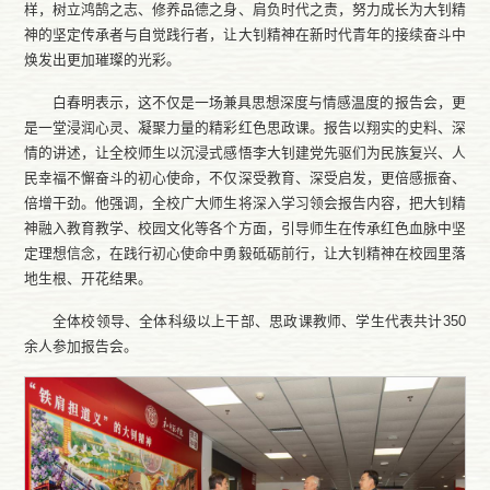
样，树立鸿鹄之志、修养品德之身、肩负时代之责，努力成长为大钊精
神的坚定传承者与自觉践行者，让大钊精神在新时代青年的接续奋斗中
焕发出更加璀璨的光彩。
白春明表示，这不仅是一场兼具思想深度与情感温度的报告会，更
是一堂浸润心灵、凝聚力量的精彩红色思政课。报告以翔实的史料、深
情的讲述，让全校师生以沉浸式感悟李大钊建党先驱们为民族复兴、人
民幸福不懈奋斗的初心使命，不仅深受教育、深受启发，更倍感振奋、
倍增干劲。他强调，全校广大师生将深入学习领会报告内容，把大钊精
神融入教育教学、校园文化等各个方面，引导师生在传承红色血脉中坚
定理想信念，在践行初心使命中勇毅砥砺前行，让大钊精神在校园里落
地生根、开花结果。
全体校领导、全体科级以上干部、思政课教师、学生代表共计350
余人参加报告会。