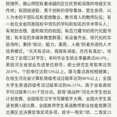
院情怀。唐山师院有着卓越的区位优势和深厚的地缘文化
传统；有团结进取、勇于创新的领导集体，爱生亲师、以
人为本的干部队伍和爱岗敬业，教书育人的教师队伍；有
一批在全省同类院校中领先的学科和知名的学术带头人；
有规划合理、面积规范的校园；有百万藏书的现代化图书
馆；有丰足的多媒体教室群落；有设备齐全、现代化的实
验场所；秉持“知识、能力、素质、人格”四者并进的人才
培养模式，“天天有活动，周周有讲座，月月有演出”。培
养出了全国三好学生；本科毕业生就业率最高达86.6％，
荣获河北省就业先进单位称号；硕士研究生考取率达到
20.9％，个别单位达到53%以上，堪与重点高校相媲美；
在校生河北省计算机等级考试过级率达到98％以上；全国
大学生英语四级考试过级率达到86.33％，高于全省高校
平均过级率15.91个百分点。获得“挑战杯”河北大学生创业
计划竞赛、全国规范汉字书写硬笔字大赛、全国大学生英
语竞赛A级比赛、全国高师学生英语教师职业技能竞赛河
北赛区总决赛奖等奖项多项，其中一等奖7项、二等奖25