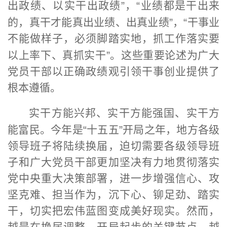
出政绩、以实干出政绩
”
，
“
业绩都是干出来
的，真干才能真出业绩、出真业绩
”
，
“
干事业
不能做样子，必须脚踏实地，抓工作落实要
以上率下、真抓实干
”
。这些重要论述为广大
党员干部以正确政绩观引领干事创业提供了
根本遵循。
实干方能兴邦、实干方能强国、实干方
能富民。今年是
“
十五五
”
开局之年，地方各级
领导班子将陆续换届，迫切需要各级领导班
子和广大党员干部更加坚决有力地贯彻落实
党中央重大决策部署，进一步增强信心、攻
坚克难、担当作为，沉下心、铆足劲、踏实
干，切实把宏伟蓝图变成美好现实。然而，
越是在换届调整、开局起步的关键节点，越