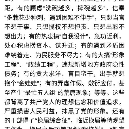
距。有的顾虑
“
洗碗越多，摔碗越多
”
，信奉
“
多栽花少种刺，遇到困难不伸手
”
，只想当官
不想干事、只想揽权不想担责、只想出彩不
想出力；有的热衷搞
“
自我设计
”
，急功近利，
处心积虑捞资本、谋升迁；有的遇到矛盾困
难绕着走、为民服务不尽力；有的大搞
“
形象
工程
”
、
“
政绩工程
”
，违规新增地方政府隐性
债务；有的贪大求洋、盲目蛮干，出手就想
抱个
“
金娃娃
”
；有的弄虚作假、敷衍应付，甚
至产生
“
最忙五人组
”
的荒唐现象；等等。这些
都背离了共产党人的理想信念和价值追求，
严重损害人民利益，抹黑了党的形象。还有
的干部得了“换届综合征”，临近换届等待观望