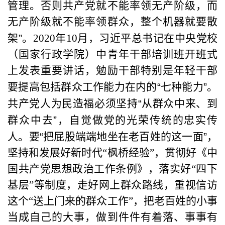
管理。否则共产党就不能率领无产阶级，而
无产阶级就不能率领群众，整个机器就要散
架
”
。2020年10月，习近平总书记在中央党校
（国家行政学院）中青年干部培训班开班式
上发表重要讲话，勉励干部特别是年轻干部
要提高包括群众工作能力在内的
“
七种能力
”
。
共产党人为民造福必须坚持
“
从群众中来、到
群众中去
”
，自觉做党的光荣传统的忠实传
人。要
“
把屁股端端地坐在老百姓的这一面
”
，
坚持和发展好新时代“枫桥经验”，贯彻好《中
国共产党思想政治工作条例》，落实好“四下
基层”等制度，走好网上群众路线，重视信访
这个“送上门来的群众工作”，把老百姓的小事
当成自己的大事，做到件件有着落、事事有